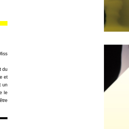
Miss
t du
e et
t un
e le
être