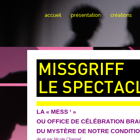
Skip
to
accueil
présentation
créations
content
LA « MESS ‘ »
OU OFFICE DE CÉLÉBRATION BR
DU MYSTÈRE DE NOTRE CONDITI
de et par Nicole Charpail