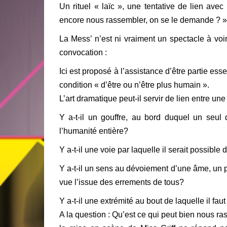
Un rituel « laïc », une tentative de lien avec
encore nous rassembler, on se le demande ? »
La Mess’ n’est ni vraiment un spectacle à v
convocation :
Ici est proposé à l’assistance d’être partie ess
condition « d’être ou n’être plus humain ».
L’art dramatique peut-il servir de lien entre un
Y a-t-il un gouffre, au bord duquel un seul 
l’humanité entière?
Y a-t-il une voie par laquelle il serait possib
Y a-t-il un sens au dévoiement d’une âme, un po
vue l’issue des errements de tous?
Y a-t-il une extrémité au bout de laquelle il f
A la question : Qu’est ce qui peut bien nous r