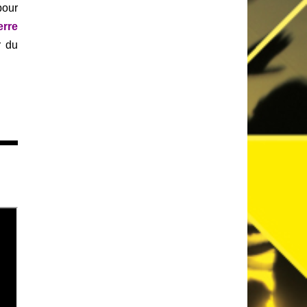
pour
erre
r du