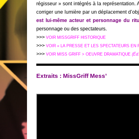
régisseur » sont intégrés à la représentation
corriger une lumière par un déplacement d’obje
est lui-même acteur et personnage du ritu
personnage ou des spectateurs.
>>>
VOIR MISSGRIFF HISTORIQUE
>>>
VOIR « LA PRESSE ET LES SPECTATEURS EN 
>>>
V
OIR MISS GRIFF > OEUVRE DRAMATIQUE
(Éd.
Extraits : MissGriff Mess’