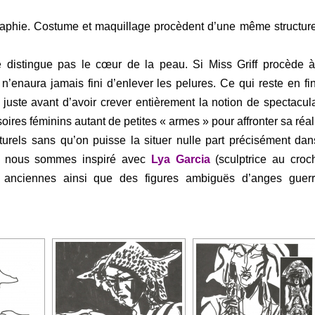
graphie. Costume et maquillage procèdent d’une même structur
e distingue pas le cœur de la peau. Si Miss Griff procède 
n’enaura jamais fini d’enlever les pelures. Ce qui reste en fi
 juste avant d’avoir crever entièrement la notion de spectacula
soires féminins autant de petites « armes » pour affronter sa réali
turels sans qu’on puisse la situer nulle part précisément dan
us nous sommes inspiré avec
Lya Garcia
(sculptrice au croch
s anciennes ainsi que des figures ambiguës d’anges guerr