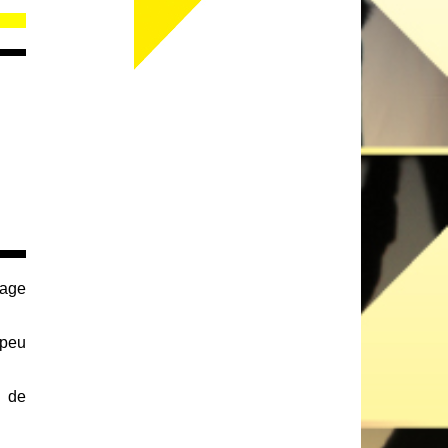
nage
 peu
, de