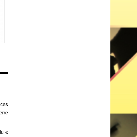
rces
erre
du «