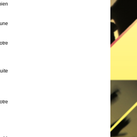
bien
 une
otre
uite
otre