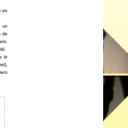
e en
à un
n de
ire.
té.
s le
et),
iers